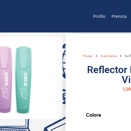
Profilo
Prenota
Home
Cartoleria
Refl
Reflector
V
1,00
Colore