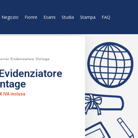
Negozio
Fiorire
Esami
Studia
Stampa
FAQ
ector Evidenziatore Vintage
 Evidenziatore
intage
€
IVA inclusa