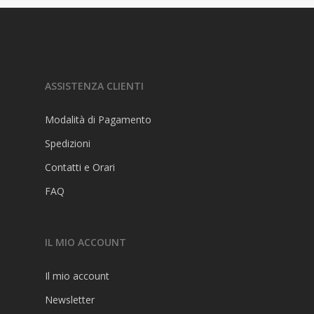
Prenota
Negozio
Fiorire
ASSISTENZA CLIENTI
Esami
Modalità di Pagamento
Studia
Spedizioni
Stampa
Pass Studio
Contatti e Orari
FAQ
FAQ
IL MIO ACCOUNT
Il mio account
Newsletter