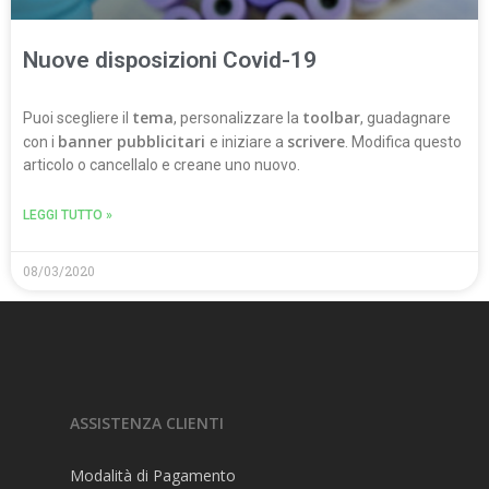
Nuove disposizioni Covid-19
Profilo
tema
toolbar
Puoi scegliere il
, personalizzare la
, guadagnare
banner pubblicitari
scrivere
con i
e iniziare a
. Modifica questo
Prenota
articolo o cancellalo e creane uno nuovo.
Negozio
LEGGI TUTTO »
Fiorire
08/03/2020
Esami
Studia
Stampa
Pass Studio
ASSISTENZA CLIENTI
FAQ
Modalità di Pagamento