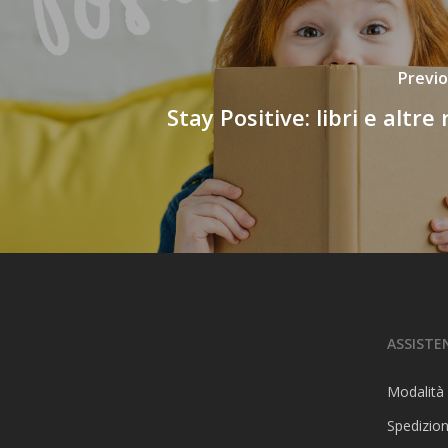
Previo
Stay Positive: libri e altre 
ASSISTE
Modalità
Spedizion