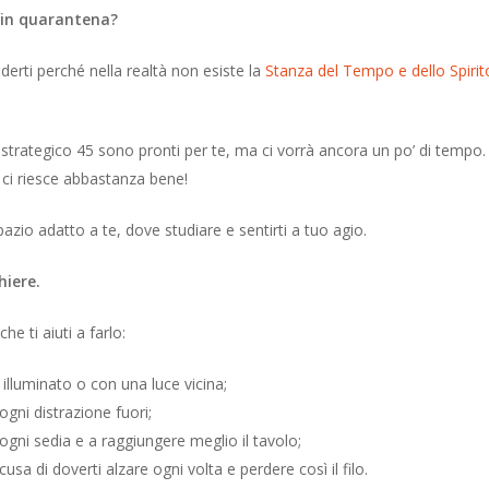
o in quarantena?
derti perché nella realtà non esiste la
Stanza del Tempo e dello Spirit
 strategico 45 sono pronti per te, ma ci vorrà ancora un po’ di temp
 ci riesce abbastanza bene!
pazio adatto a te, dove studiare e sentirti a tuo agio.
hiere.
e ti aiuti a farlo:
illuminato o con una luce vicina;
gni distrazione fuori;
gni sedia e a raggiungere meglio il tavolo;
cusa di doverti alzare ogni volta e perdere così il filo.