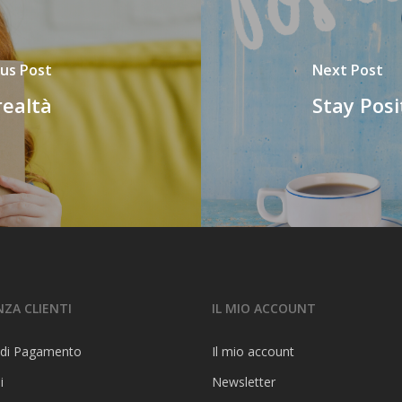
us Post
Next Post
realtà
Stay Posi
NZA CLIENTI
IL MIO ACCOUNT
 di Pagamento
Il mio account
i
Newsletter