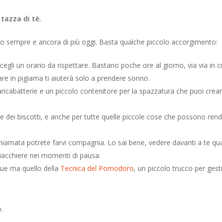
tazza di tè.
iamo sempre e ancora di più oggi. Basta qualche piccolo accorgimento:
scegli un orario da rispettare. Bastano poche ore al giorno, via via in c
re in pigiama ti aiuterà solo a prendere sonno.
caricabatterie e un piccolo contenitore per la spazzatura che puoi crear
e dei biscotti, e anche per tutte quelle piccole cose che possono rende
hiamata potrete farvi compagnia. Lo sai bene, vedere davanti a te qu
hiacchiere nei momenti di pausa.
ue ma quello della
Tecnica del Pomodoro
, un piccolo trucco per ges
o.