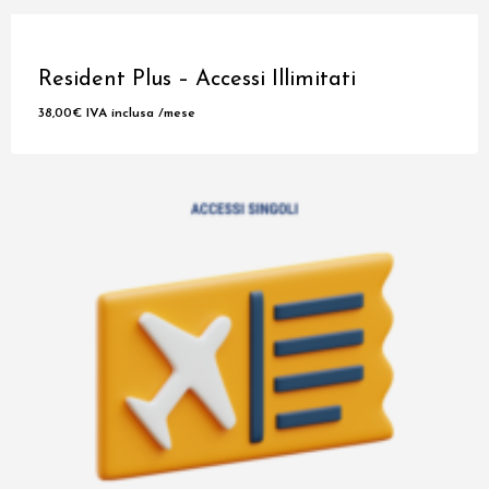
Prenota
Resident Plus – Accessi Illimitati
Negozio
38,00
€
IVA inclusa
/mese
Fiorire
Esami
Studia
Stampa
Pass Studio
FAQ