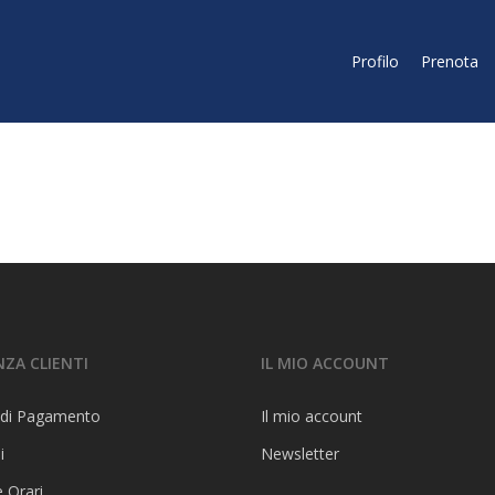
Profilo
Prenota
NZA CLIENTI
IL MIO ACCOUNT
 di Pagamento
Il mio account
i
Newsletter
e Orari