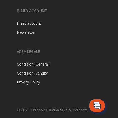
Studia
IL MIO ACCOUNT
Stampa
Pass Studio
Il mio account
FAQ
Newsletter
AREA LEGALE
Condizioni Generali
Condizioni Vendita
Privacy Policy
© 2026 Tatabox Officina Studio. Tatabox