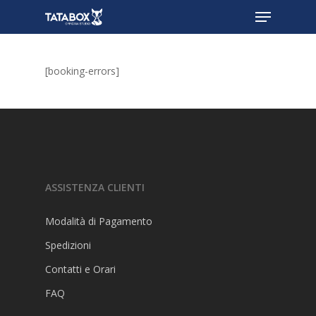
[booking-errors]
Profilo
ASSISTENZA CLIENTI
Prenota
Modalità di Pagamento
Spedizioni
Negozio
Contatti e Orari
Fiorire
FAQ
Esami