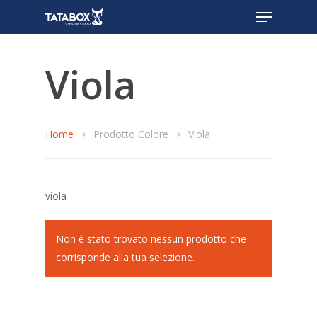
Viola
Home
Prodotto Colore
Viola
viola
Non è stato trovato nessun prodotto che
corrisponde alla tua selezione.
Profilo