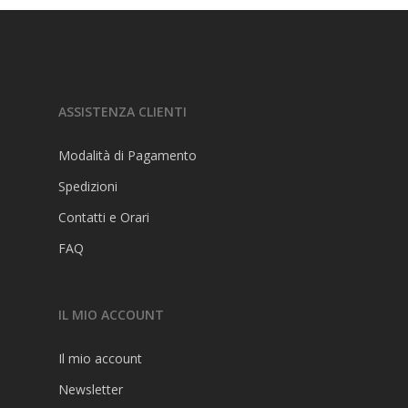
Prenota
Negozio
Fiorire
ASSISTENZA CLIENTI
Esami
Modalità di Pagamento
Studia
Spedizioni
Stampa
Pass Studio
Contatti e Orari
FAQ
FAQ
IL MIO ACCOUNT
Il mio account
Newsletter